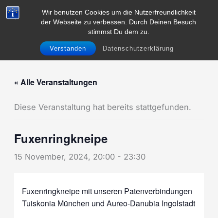
Zum
Wir benutzen Cookies um die Nutzerfreundlichkeit
Inhalt
der Webseite zu verbessen. Durch Deinen Besuch
Menü
springen
stimmst Du dem zu.
Verstanden
Datenschutzerklärung
« Alle Veranstaltungen
Diese Veranstaltung hat bereits stattgefunden.
Fuxenringkneipe
15 November, 2024, 20:00
-
23:30
Fuxenringkneipe mit unseren Patenverbindungen
Tuiskonia München und Aureo-Danubia Ingolstadt