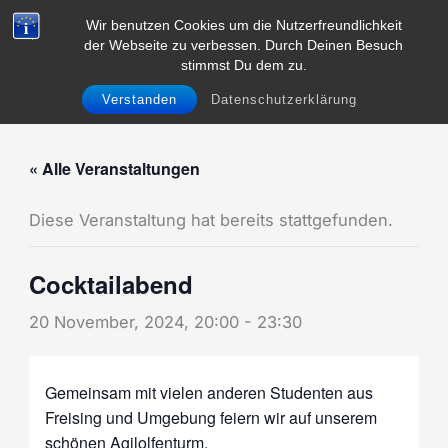
Zum
Wir benutzen Cookies um die Nutzerfreundlichkeit
Inhalt
der Webseite zu verbessen. Durch Deinen Besuch
Menü
springen
stimmst Du dem zu.
Verstanden
Datenschutzerklärung
« Alle Veranstaltungen
Diese Veranstaltung hat bereits stattgefunden.
Cocktailabend
20 November, 2024, 20:00
-
23:30
Gemeinsam mit vielen anderen Studenten aus
Freising und Umgebung feiern wir auf unserem
schönen Agilolfenturm.