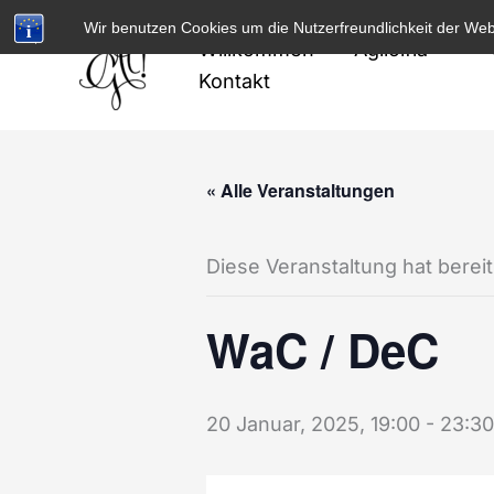
Zum
Wir benutzen Cookies um die Nutzerfreundlichkeit der We
Inhalt
Willkommen
Agilolfia
springen
Kontakt
« Alle Veranstaltungen
Diese Veranstaltung hat berei
WaC / DeC
20 Januar, 2025, 19:00
-
23:30