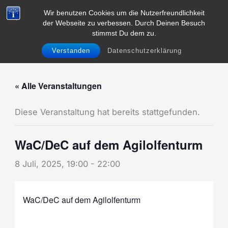
Zum
Wir benutzen Cookies um die Nutzerfreundlichkeit
Inhalt
der Webseite zu verbessen. Durch Deinen Besuch
Menü
springen
stimmst Du dem zu.
Verstanden
Datenschutzerklärung
« Alle Veranstaltungen
Diese Veranstaltung hat bereits stattgefunden.
WaC/DeC auf dem Agilolfenturm
8 Juli, 2025, 19:00
-
22:00
WaC/DeC auf dem Agilolfenturm