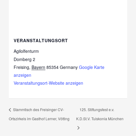
VERANSTALTUNGSORT
Agilolfenturm
Domberg 2
Freising
,
Bayern
85354
Germany
Google Karte
anzeigen
Veranstaltungsort-Website anzeigen
Stammtisch des Freisinger CV-
125. Stiftungsfest e.v.
Ortszirkels im Gasthof Lerner, Vötting
K.D.St.V. Tuiskonia München