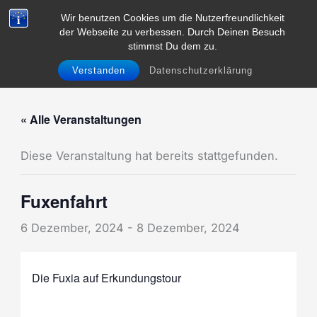
Zum
Wir benutzen Cookies um die Nutzerfreundlichkeit
Inhalt
der Webseite zu verbessen. Durch Deinen Besuch
Menü
springen
stimmst Du dem zu.
Verstanden
Datenschutzerklärung
« Alle Veranstaltungen
Diese Veranstaltung hat bereits stattgefunden.
Fuxenfahrt
6 Dezember, 2024
-
8 Dezember, 2024
Die Fuxia auf Erkundungstour