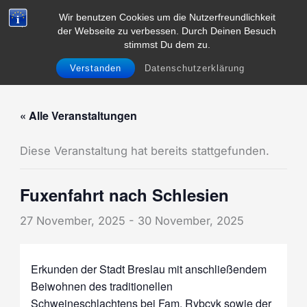
Zum
Wir benutzen Cookies um die Nutzerfreundlichkeit
Inhalt
der Webseite zu verbessen. Durch Deinen Besuch
Menü
springen
stimmst Du dem zu.
Verstanden
Datenschutzerklärung
« Alle Veranstaltungen
Diese Veranstaltung hat bereits stattgefunden.
Fuxenfahrt nach Schlesien
27 November, 2025
-
30 November, 2025
Erkunden der Stadt Breslau mit anschließendem
Beiwohnen des traditionellen
Schweineschlachtens bei Fam. Rybcyk sowie der