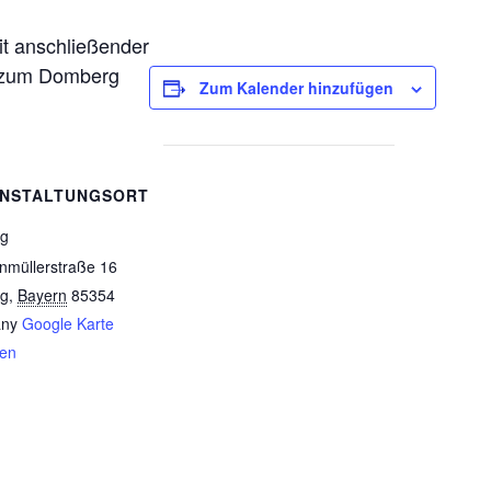
it anschließender
z zum Domberg
Zum Kalender hinzufügen
NSTALTUNGSORT
ng
müllerstraße 16
ng
,
Bayern
85354
ny
Google Karte
gen