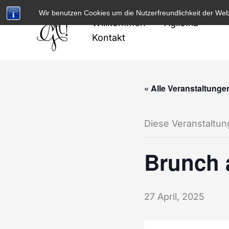
Zum
Wir benutzen Cookies um die Nutzerfreundlichkeit der We
Inhalt
Willkommen
Agilolfia
springen
Kontakt
« Alle Veranstaltunge
Diese Veranstaltung
Brunch 
27 April, 2025